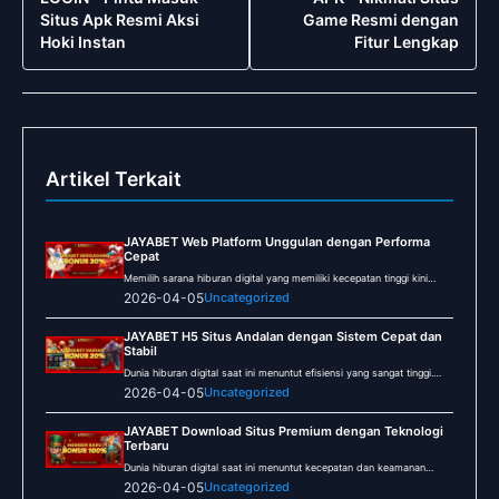
Situs Apk Resmi Aksi
Game Resmi dengan
Hoki Instan
Fitur Lengkap
Artikel Terkait
JAYABET Web Platform Unggulan dengan Performa
Cepat
Memilih sarana hiburan digital yang memiliki kecepatan tinggi kini
menjadi prioritas utama bagi setiap pemain.…
2026-04-05
Uncategorized
JAYABET H5 Situs Andalan dengan Sistem Cepat dan
Stabil
Dunia hiburan digital saat ini menuntut efisiensi yang sangat tinggi.
Pemain membutuhkan kenyamanan maksimal agar…
2026-04-05
Uncategorized
JAYABET Download Situs Premium dengan Teknologi
Terbaru
Dunia hiburan digital saat ini menuntut kecepatan dan keamanan
tingkat tinggi bagi setiap penggunanya. Oleh…
2026-04-05
Uncategorized