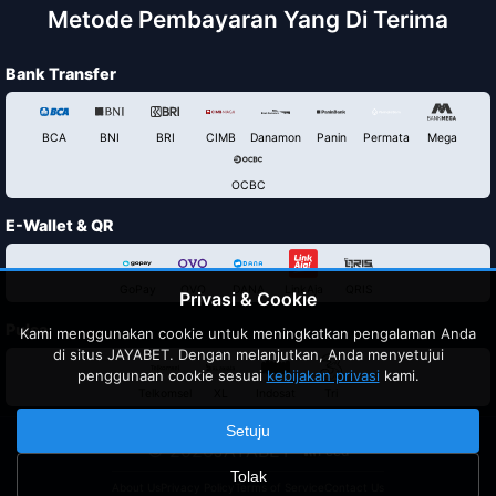
Metode Pembayaran Yang Di Terima
Bank Transfer
BCA
BNI
BRI
CIMB
Danamon
Panin
Permata
Mega
OCBC
E-Wallet & QR
GoPay
OVO
DANA
LinkAja
QRIS
Privasi & Cookie
Pulsa
Kami menggunakan cookie untuk meningkatkan pengalaman Anda
di situs JAYABET. Dengan melanjutkan, Anda menyetujui
penggunaan cookie sesuai
kebijakan privasi
kami.
Telkomsel
XL
Indosat
Tri
Setuju
© 2026
JAYABET
Feed
Tolak
About Us
Privacy Policy
Terms of Service
Contact Us