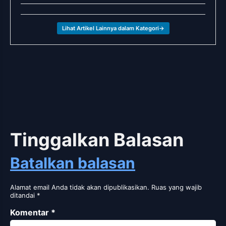
Lihat Artikel Lainnya dalam Kategori
→
Tinggalkan Balasan
Batalkan balasan
Alamat email Anda tidak akan dipublikasikan.
Ruas yang wajib
ditandai
*
Komentar
*